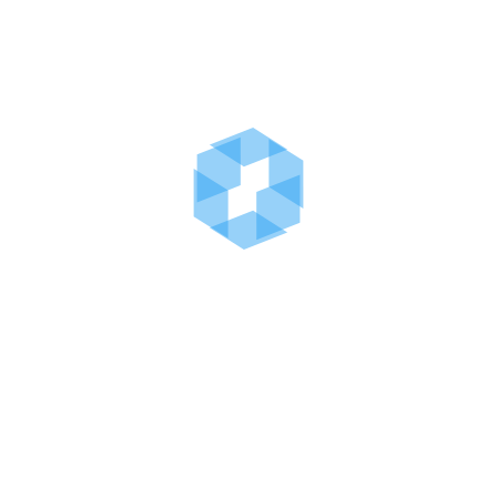
Parabéns a todos os nadadores do
CEOL!!
Resultados